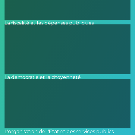
La fiscalité et les dépenses publiques
La démocratie et la citoyenneté
L'organisation de l'État et des services publics