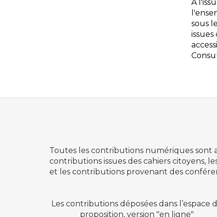
À l'iss
l'ense
sous l
issues
access
Consul
Toutes les contributions numériques sont acc
contributions issues des cahiers citoyens, les
et les contributions provenant des confére
Les contributions déposées dans l’espace 
proposition, version "en ligne"