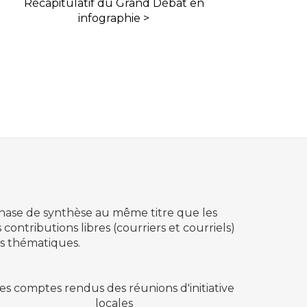
Récapitulatif du Grand Débat en
infographie >
 phase de
synthèse
au même titre que les
s contributions libres (courriers et courriels)
es thématiques.
es comptes rendus des réunions d'initiative
locales