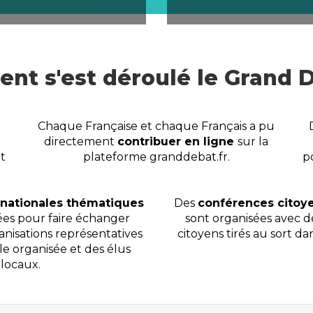
alité et les dépenses
La démocratie et la citoy
ques
t s'est déroulé le Grand 
Chaque Française et chaque Français a pu
directement
contribuer en ligne
sur la
t
plateforme granddebat.fr.
p
nationales thématiques
Des
conférences citoy
ées pour faire échanger
sont organisées avec d
ganisations représentatives
citoyens tirés au sort d
ile organisée et des élus
locaux.