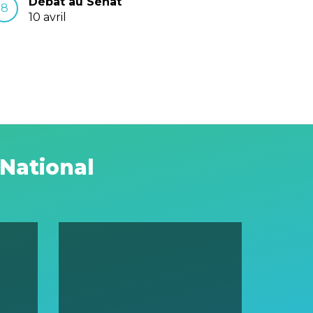
Débat au Sénat
8
10 avril
National