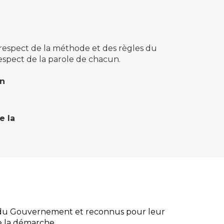
?
respect de la méthode et des règles du
 respect de la parole de chacun.
on
e la
s du Gouvernement et reconnus pour leur
de la démarche.