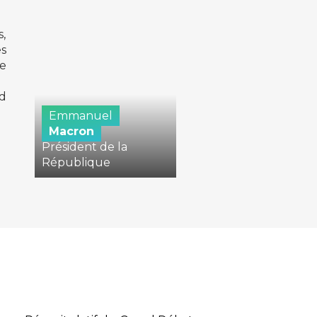
s,
s
de
nd
Emmanuel
Macron
Président de la
République