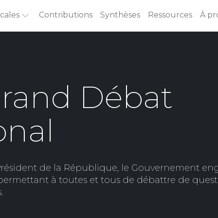
cales
Contributions
Synthèses
Ressources
À pr
du Président de la République, le Gouvernement e
ermettant à toutes et tous de débattre de questi
.