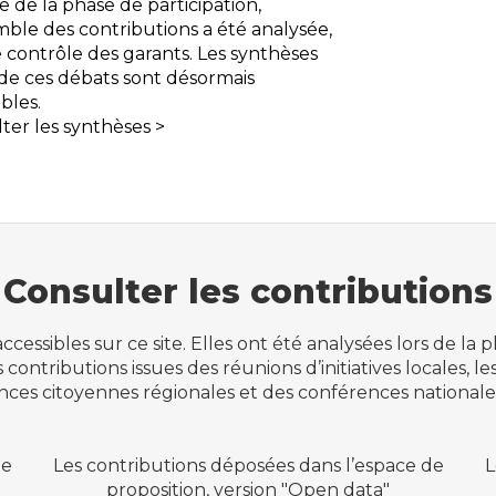
ue de la phase de participation,
mble des contributions a été analysée,
e contrôle des garants. Les synthèses
 de ces débats sont désormais
ibles.
ter les synthèses >
Consulter les contributions
essibles sur ce site. Elles ont été analysées lors de la
 contributions issues des réunions d’initiatives locales, le
nces citoyennes régionales et des conférences national
de
Les contributions déposées dans l’espace de
L
proposition, version "Open data"