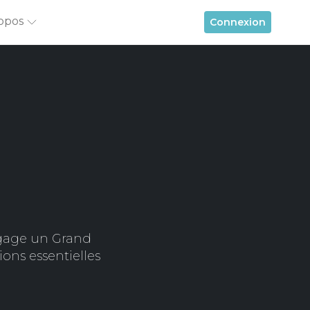
opos
Connexion
ngage un Grand
ons essentielles