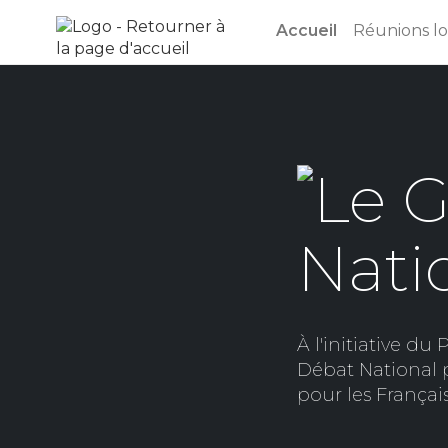
Aller au menu
Aller au contenu
Accueil
Réunions lo
À l'initiative 
Débat National p
pour les Français