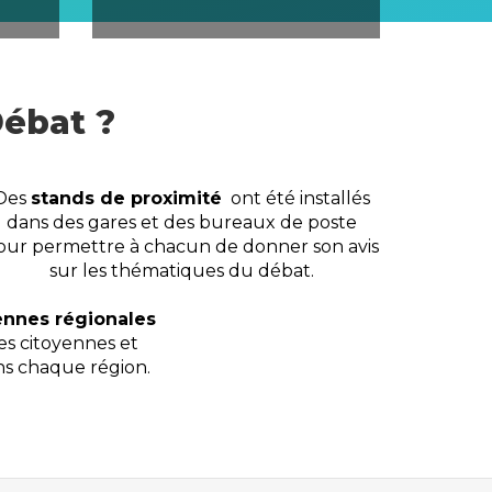
enneté
L'organisation de l'État et des
services publics
Débat ?
Des
stands de proximité
ont été installés
dans des gares et des bureaux de poste
our permettre à chacun de donner son avis
sur les thématiques du débat.
ennes régionales
es citoyennes et
ans chaque région.