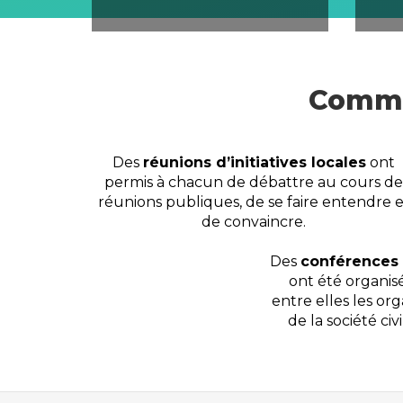
La transition écologique
La fisc
publi
Commen
Des
réunions d’initiatives locales
ont
permis à chacun de débattre au cours de
réunions publiques, de se faire entendre e
de convaincre.
Des
conférences 
ont été organis
entre elles les or
de la société civ