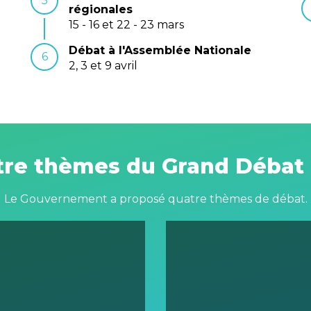
5
régionales
15 - 16 et 22 - 23 mars
Débat à l'Assemblée Nationale
6
2, 3 et 9 avril
tre thèmes du Grand Débat 
Le Gouvernement a proposé quatre thèmes de débat.