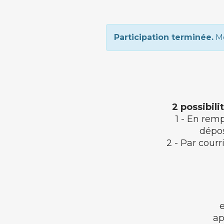
Participation terminée.
Me
2 possibili
1 - En rem
dépo
2 - Par cour
ap