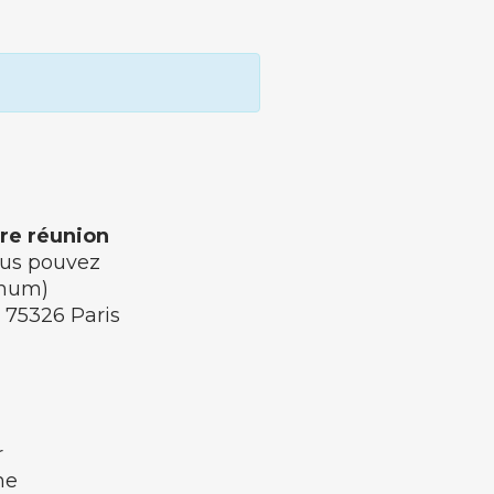
tre réunion
vous pouvez
imum)
- 75326 Paris
r
ne