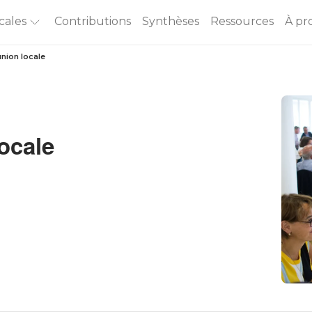
cales
Contributions
Synthèses
Ressources
À pr
union locale
ocale