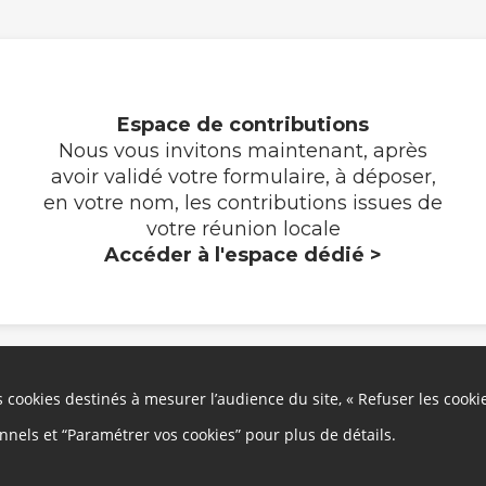
Espace de contributions
Nous vous invitons maintenant, après
avoir validé votre formulaire, à déposer,
en votre nom, les contributions issues de
votre réunion locale
Accéder à l'espace dédié >
es cookies destinés à mesurer l’audience du site, « Refuser les cooki
Autres liens
onnels et “Paramétrer vos cookies” pour plus de détails.
Cookies
Gestion des cookies
Mentions légales
Développeurs