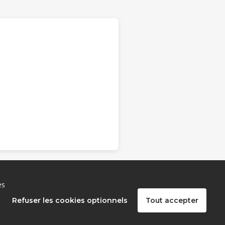
es
Refuser les cookies optionnels
Tout accepter
Besoin d'aide ?
Accessibilité
Données ouvertes
Politique de confidentialité