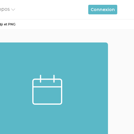
opos
Connexion
dji et PNG