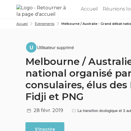
Aller au menu
Aller au contenu
Accueil
Réunions lo
Accueil
Évènements
Melbourne / Australie - Grand débat natio
U
Utilisateur supprimé
Melbourne / Australi
national organisé par
consulaires, élus des 
Fidji et PNG
28 févr. 2019
La transition écologique
et 3 a
S'inscrire