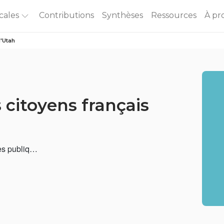
cales
Contributions
Synthèses
Ressources
À pr
d'Utah
 citoyens français
ses publiq…